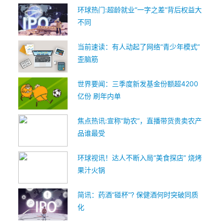
环球热门:超龄就业“一字之差”背后权益大
不同
当前速读：有人动起了网络“青少年模式”
歪脑筋
世界要闻：三季度新发基金份额超4200
亿份 刷年内单
焦点热讯:宣称“助农”，直播带货贵卖农产
品谁最受
环球视讯！达人不断入局“美食探店” 烧烤
果汁火锅
简讯：药酒“碰杯”? 保健酒何时突破同质
化