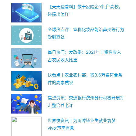
【天天速看料】数十家险企“牵手”高校，
碰撞出怎样
全球热点评！宣称化妆品能治鼻炎等行为
受到查处
每日热门：发改委：2021年工资性收入
占农民收入比重
快看点丨农业农村部：将8.6万名符合条
件的高素质农
焦点资讯：交通银行滨州分行积极开展打
击整治养老诈
世界快资讯丨为听障毕业生就业筑梦
vivo“声声有息