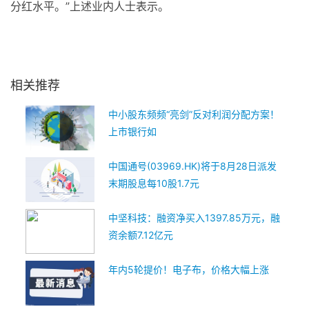
分红水平。”上述业内人士表示。
关键词：
银行
股东
上市银行
分红
苏农银行
中
相关推荐
中小股东频频“亮剑”反对利润分配方案！
上市银行如
中国通号(03969.HK)将于8月28日派发
末期股息每10股1.7元
中坚科技：融资净买入1397.85万元，融
资余额7.12亿元
年内5轮提价！电子布，价格大幅上涨