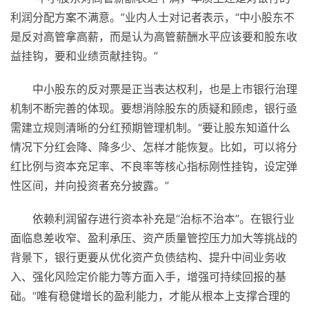
利润分配方案不满意。”业内人士对记者表示，“中小股东不
是反对高管拿高薪，而是认为高管薪酬水平应该要和股东收
益挂钩，要和业绩贡献挂钩。”
中小股东的反对票是正当表达权利，也是上市银行治理
机制不断完善的体现。要想消除股东的质疑和顾虑，银行亟
需建立规则清晰的分红预期管理机制。“要让股东知道什么
情况下分红会降、降多少、怎样才能恢复。比如，可以将分
红比例与资本充足率、不良率等核心指标刚性挂钩，设定弹
性区间，并向投资者充分披露。”
依赖利润留存进行资本补充是“治标不治本”。在银行业
面临息差收窄、盈利承压、资产质量管控压力加大等挑战的
背景下，银行更要从优化资产负债结构、提升中间业务收
入、强化风险定价能力等方面入手，增强可持续回报的基
础。“唯有稳健增长的盈利能力，才能从根本上支撑合理的