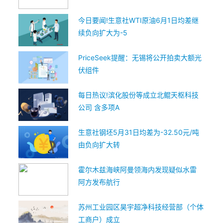
今日要闻!生意社WTI原油6月1日均差继
续负向扩大为-5
PriceSeek提醒：无锡将公开拍卖大额光
伏组件
每日热议!滨化股份等成立北鲲天枢科技
公司 含多项A
生意社钢坯5月31日均差为-32.50元/吨
由负向扩大转
霍尔木兹海峡阿曼领海内发现疑似水雷
阿方发布航行
苏州工业园区昊宇超净科技经营部（个体
工商户）成立