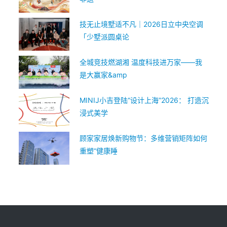
技无止境墅适不凡｜2026日立中央空调
「少墅派圆桌论
全城竞技燃湖湘 温度科技进万家——我
是大赢家&amp
MINIJ小吉登陆“设计上海”2026： 打造沉
浸式美学
顾家家居焕新购物节：多维营销矩阵如何
重塑“健康睡