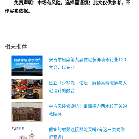
免责声明：市场有风险，选择需谨慎！此文仅供参考，不
作买卖依据。
关键词：
相关推荐
安吉尔出席第九届住宅装饰装修行业T20
大会，以专业
日立「少墅派」论坛｜解锁高端暖通与大
宅设计的融合
中古风装修避坑！谁懂德力西木纹开关的
救赎感
便宜的射频连接器能买吗?有这三类劝你
赶紧退!