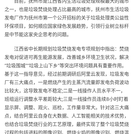
目前，抚州市是江西省内生活垃圾处理规模最大的城市
之一，也是垃圾焚烧处理占比最高的城市，抚州市生活垃圾
发电厂作为抚州市第一个公开招标的关于垃圾处理类公益
性
环保项目，如何顺应
国家
绿色发展趋势，引领行业树立标杆
是中节能这家央企思考的问题。
江西省中长期规划垃圾焚烧发电专项规划中指出：焚烧
发电对促进可再生能源发展，改善城乡环境卫生状况，解决
“垃圾围城”“垃圾上山下乡”等突出环境问题具有重要作用。
基于这一指导意见，经过前期调研后阿里云发现，垃圾发电
厂有三大痛点，一是燃烧产生的主蒸汽流量即发电负荷波动
比较大，这导致发电不稳定;二是一线操作人员水
平
不一，
班组运行调整水
平
差距较大;三是一线操作员连续8小时盯着
显示屏、调整、观火、巡检，工作量非常大。针对这三大痛
点，结合阿里云自身在大数据、人工智能相关的技术优势，
也结合垃圾焚烧行业的工艺原理，最终实现了整个垃圾焚烧
过程的包括进料的图像识别、燃烧火焰的图像识别、燃烧温