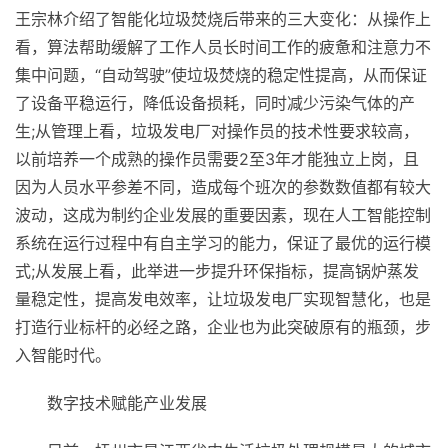
王宗林介绍了智能化垃圾焚烧后带来的三大变化：从操作上
看，算法帮助缓解了工作人员长时间工作的疲惫和注意力不
集中问题，“自动驾驶”使垃圾焚烧的稳定
性
提高，从而保证
了设备
平
稳运行，降低设备损耗，同时减少污染气体的产
生;从管理上看，垃圾发电厂对操作员的技术
性
要求较高，
以前培养一个成熟的操作员需要2至3年才能
独立
上岗，且
因为人员水
平
参差不同，造成每个班次的参数数值都有较大
波动，这成为制约企业发展的重要因素，现在人工智能控制
系统在运行过程中有自主学
习
的能力，保证了最优的运行模
式;从发展上看，此举进一步提升环保指标，提高锅炉蒸发
量稳定
性
，提高发电效率，让垃圾发电厂实现智慧化，也是
打造行业标杆的必经之路，企业也为此突破原有的瓶颈，步
入智能时代。
数字技术赋能产业发展