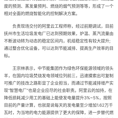
度的预测、蒸发量预判、燃烧的
烟
气预测等等，形成了一个
相对全面的燃烧智能化的控制解决方案。
负责现场交付的阿里云工程师称，经过前期调试，目前
抚州市生活垃圾发电厂已达到预期效果，炉温、蒸汽流量由
不断波动转为动态的稳定区间内，机组稳定
性
有较大提升;
通过整合优化设备，可以达到节能减排、提高生产效率的目
标。
王宗林表示，中节能集团作为绿色环保能源领域的领头
羊，在国内垃圾焚烧发电领域位列前三，迅速摸索出可复制
可推广的技改之路彰显了企业担当，而通过节能减排增产实
现“智慧电厂”也是企业应尽的社会职责。阿里云的加持，在
降低损耗减少用工的基础上能使发电量提升3%~5%，按照
目前的产量计算，也就是说每天的发电量至少增加1.62万千
瓦时，为当地的电力能源提供了更大的保障，进一步替代燃