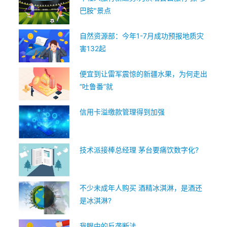
巴胺"景点
自然资源部：今年1-7月成功预报地质灾
害132起
便宜到让雷军震惊的新疆水果，为何走出
“吐鲁番”就
信用卡溢缴款管理得到加强
技术派接棒总经理 茅台要痛饮数字化?
不少未成年人购买 酒精冰淇淋，是酒还
是冰淇淋?
我眼中的反垄断法