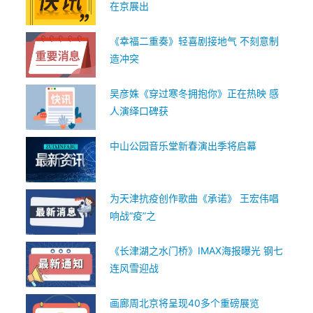
在京展出
《幸福二重奏》轻喜剧接地气 不刻意制
造冲突
吴彦姝《穿过寒冬拥抱你》正在热映 感
人演绎口碑获
中山公园音乐堂新春演出季将启幕
为天津抗疫创作歌曲《承诺》 王宏伟唱
响战“疫”之
《长津湖之水门桥》IMAX海报曝光 钢七
连风雪迎战
画廊周北京将呈现40多个重磅展览