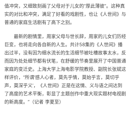
值冲突，又细致刻画了父母对于儿女的“厚此薄彼”。这种真
实的对比和冲突，满足了好看的戏剧
性
，也让《人世间》与
普通的家庭生活剧有了高下之别。
最新的剧情里，周家父母与世长辞，周家的儿女们历经
巨变，也将走向各自新的人生。共计58集的《人世间》播
出过半，没有因为细水流长的生活细节被吐槽故事太水，反
而因为处处细节都有伏笔，在舒缓的节奏里展开了中国普通
家庭的变迁史。上海大学上海电影学院教授、副院长张斌这
样评价，“所谓‘感人心者，莫先乎情，莫始乎言，莫切乎
声，莫深乎义’，《人世间》正是在这情、义与语之间达到
了高度的艺术
平
衡，彰显了主题创作中重大现实题材电视剧
的新高度。”（记者 李夏至）
关键词：
首播即拿下
周五黄金档值得补课
社会课
中国观众