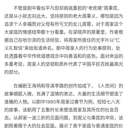
不管是剧中看似
平
凡但却肩挑重担的“老疙瘩”周秉昆，
还是从小就志向远大、坚持原则的老大周秉义，哪怕是因为
追求个人幸福而对父母有所亏欠的女儿周蓉，对于周家这个
大家庭的情感纽带都十分看重。在梁晓声的原著里，作者根
据自己在哈尔滨的生活经验，将周家所居住的光字片以“仁
义礼智信”来给街道命名。剧中周家人的行为处事原则，处
处透露着中华传统道德观念中向善温和的底色。面对命运的
多重考验，周家人的坚韧和质朴代表了中国
平
民百姓最高光
的部分。
在编剧王海鸰和导演李路的创作加成下，《人世间》的
故事细腻入微，充满了温情的表达，大量的生活细节塑造了
准确的人物。以剧中1980年周家过春节为例，短短七八天
的故事，该剧用了五集时长来塑造周家及其所在的社会百
态。从郝家一波三折的见面问题，到周父与秉昆的冲突，该
剧既着眼于大的社会层面，展示了高干家庭与普通家庭的价