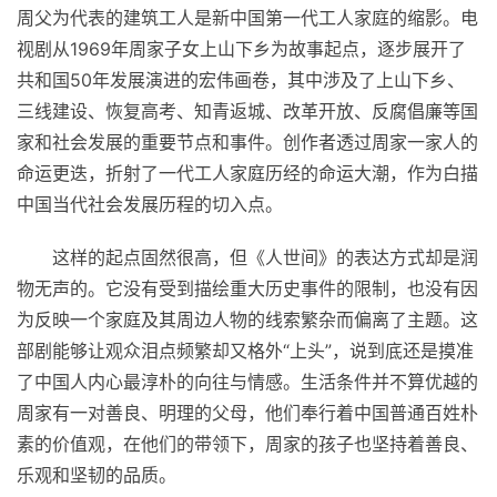
周父为代表的建筑工人是新中国第一代工人家庭的缩影。电
视剧从1969年周家子女上山下乡为故事起点，逐步展开了
共和国50年发展演进的宏伟画卷，其中涉及了上山下乡、
三线建设、恢复高考、知青返城、
改革开放
、反腐倡廉等
国
家
和社会发展的重要节点和事件。创作者透过周家一家人的
命运更迭，折射了一代工人家庭历经的命运大潮，作为白描
中国当代社会发展历程的切入点。
这样的起点固然很高，但《人世间》的表达方式却是润
物无声的。它没有受到描绘重大历史事件的限制，也没有因
为反映一个家庭及其周边人物的线索繁杂而偏离了主题。这
部剧能够让观众泪点频繁却又格外“上头”，说到底还是摸准
了中国人内心最淳朴的向往与情感。生活条件并不算优越的
周家有一对善良、明理的父母，他们奉行着中国普通百姓朴
素的价值观，在他们的带领下，周家的孩子也坚持着善良、
乐观和坚韧的品质。