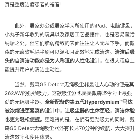
真是重度洁癖患者的福音！
此外，居家办公或居家学习所使用的iPad、电脑键盘，
小丸子新年收到的玩具以及家居工艺品摆件，也是容易藏污
纳垢之处，但它们脆弱精致的表面往往让人无从下手，而戴
森的无痕软毛除尘刷可以温和且高效地完成清洁。
清洁后吸
头的自清洁功能亦是为人称道的人性化设计，
在很大程度上
能提升用户的清洁主动性。
当然，戴森G5 Detect无绳吸尘器最让人心动的便是其
262AW的强劲吸力，这款吸尘器也是是戴森迄今为止最强
劲的无绳吸尘器。
全新配备的第五代Hyperdymium™马达
被浓缩进更紧凑的设计中，让吸尘器的主体更轻，清洁体验
也更为轻松便捷。
更难得的是，在拥有强劲吸力的同时，戴
森G5 Detect无绳吸尘器还有长达70分钟的续航，大大提升
清洁效率和使用体验
。