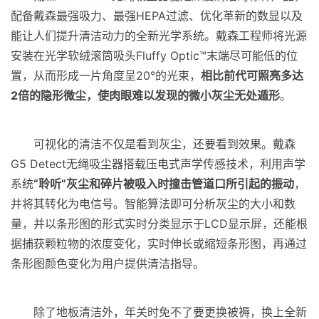
配备戴森最强吸力、最强HEPA过滤、优化革新的数显以及
能让人们提升清洁动力的全新光学系统。戴森工程师将光源
安装在光学软绒滚筒吸头Fluffy Optic™末端尽可能低的位
置，从而形成一片角度呈20°的光束，
相比前代可照亮多达
2倍的隐形微尘，使肉眼难以发现的微小灰尘无处遁形
。
可视化的清洁不仅是看到灰尘，还要看到效果。戴森
G5 Detect无绳吸尘器搭载压电式声学传感技术，利用声学
系统
“聆听”灰尘和碎片被吸入时撞击管道口所引起的振动
，
并将其转化为电信号。智能算法即可分析灰尘的大小和数
量，并以条形图的形式实时分类显示于LCD显示屏，还能根
据捕获颗粒物的浓度变化，实时伸长或缩短条形图，再通过
条形图颜色变化为用户提供清洁指导。
除了地板清洁外，年关时免不了要更换被褥，换上全新