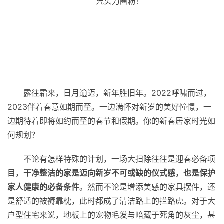
凭实力圈粉！
露往霜来，日月逾迈，新年胜旧年。2022呼啸而过，
2023伴着春意如期而至。一边满怀对新岁的美好憧憬，一
边期待着即将如约而至的春节和假期。你的新春居家时光如
何规划？
不论有怎样特殊的计划，一场大扫除往往是迎春必备项
目，
干净整洁的家是迈向新岁不可或缺的仪式感，也是保护
家人健康的必备条件
。然而不论是增添美感的家具摆件，还
是舒适的被褥靠枕，此时都成了清洁路上的拦路虎。对于大
户型住宅来说，地板上的宠物毛发与暗藏于死角的灰尘，甚