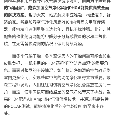
问题本质和用户视野出发去解决健康隐患。而
面对甲醛这样
的“顽固派”，戴森加湿空气净化风扇PH04能提供高效全面
的解决方案
，帮助大家一站式解决甲醛难题，构建洁净、舒
适的家。戴森加湿空气净化风扇PH04内置固态甲醛传感
器，能够精准监测甲醛长达七年，且抗干扰性强。此外，其
配备的催化剂滤网能将甲醛分子分解成微量的水和二氧化
碳，在无需替换滤网的情况下做到持续除醛。
而冬季气候干燥，冬季空调房内的干燥问题可能会加重
皮肤负担，一机多用的PH04还担任了“洁净加湿”的重要角
色。而面对整屋的干燥情况，如何将洁净加湿的空气输送到
室内更多空间、实现整屋空气的均匀净化显得尤为重要。戴
森工程师发现，人们往往习惯将空气净化设备摆放在房间一
角，而这一使用习惯可能给整屋的空气净化带来了挑战。戴
森PH04配备Air Amplifier气流倍增技术，并通过戴森独特
的POLAR测试，能够将净化后的空气均匀扩散至家中各
处。