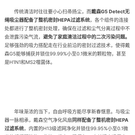
传统清洁时往往要小心扫帚扬尘，而
戴森G5 Detect无
绳吸尘器配备了整机密封HEPA过滤系统
，各个组件的连接
处都进行了整机密封处理，确保在过滤和尘气分离过程中不
会泄露污染气流，
避免了
家庭清洁
过程中
的二次污染
问题。
足够强劲的吸力搭配走在行业前沿的密封过滤技术，使得戴
森G5能够捕获并锁住99.99%小至0.1微米的颗粒物，甚至
是H1N1和MS2噬菌体。
年味渐浓的当下，自由呼吸方能尽享新春惬意。与吸尘
器一脉相承，戴森空气净化风扇
同样配备了整机密封HEPA
过滤系统
，内置的H13级滤网净化并锁住99.95%小至0.1微