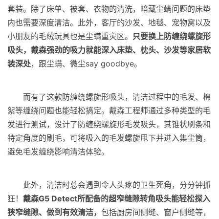
套装。除了床单、被套、衣物的清洗，暗藏尘螨问题的床垫
内也需要深度清洁。此外，客厅的沙发、地毯、宠物窝以及
小朋友的毛绒玩具也是尘螨重灾区。
只要换上防缠绕螺旋形
吸头，戴森强劲的吸力就能深入床垫、枕头、沙发等家居软
装深处
，跟尘螨、微尘say goodbye。
而有了这款防缠绕螺旋形吸头，清洁过程中的毛发、棉
絮等缠绕问题也能轻松搞定。戴森工程师通过多种类型的毛
发进行测试，设计了防缠绕螺旋形毛发吸头，其锥状刷条和
特定角度的刷毛，可将吸入的毛发螺旋甩下并进入集尘筒，
避免毛发缠绕影响清洁体验。
此外，清洁时总会遇到令人头疼的卫生死角，分分钟抓
狂！
戴森G5 Detect所配备的超窄缝隙转角吸头能轻松探入
狭窄缝隙、做到有效清洁，
包括厨房间侧缝、窗户侧缝等，