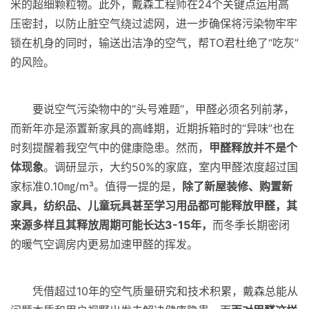
米的超细颗粒物。此外，戴森工程师在24个关键点运用高
压密封，以防止脏空气绕过滤网，进一步确保将污染物牢牢
锁在机身的同时，输送出洁净的空气，帮TO君杜绝了“吃灰”
的风险。
要说空气污染物中的“头号难题”，甲醛必须名列前茅，
而新年亦是添置新家具的高峰期，近期拆箱时的“异味”也在
时刻提醒着我空气中的健康隐患。然而，
甲醛释放并不是个
体现象
。调研显示，大约50%的家庭，室内甲醛浓度超过国
家标准0.10㎎/m³。值得一提的是，
除了新屋装修、购置新
家具，纺织品、儿童玩具甚至学习用品都可能释放甲醛，其
来源多样且其释放周期可能长达3-15年，
而冬季长期密闭
的暖气空调房内更易加速甲醛的挥发。
凭借超过10年的空气质量研究和技术积累，戴森总能从