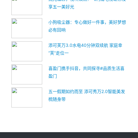
享五一美好光
小狗吸尘器：专心做好一件事，美好梦想
必有回响
添可芙万3.0水电40分钟双续航 家庭幸
“芙”走位一
喜盈门携手抖音，共同探寻#品质生活喜
盈门
五一假期如约而至 添可秀万2.0智能美发
梳随身带