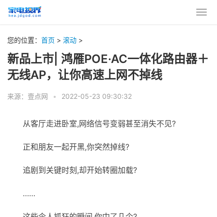
您的位置：
首页
>
滚动
>
新品上市| 鸿雁POE·AC一体化路由器＋
无线AP，让你高速上网不掉线
来源：壹点网
•
2022-05-23 09:30:32
从客厅走进卧室,网络信号变弱甚至消失不见?
正和朋友一起开黑,你突然掉线?
追剧到关键时刻,却开始转圈加载?
……
这些令人抓狂的瞬间,你中了几个?