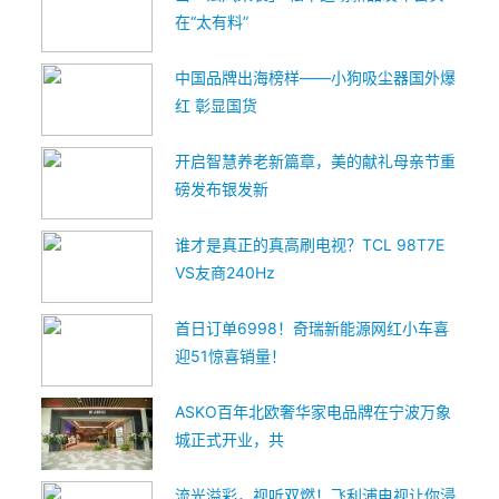
在“太有料”
中国品牌出海榜样——小狗吸尘器国外爆
红 彰显国货
开启智慧养老新篇章，美的献礼母亲节重
磅发布银发新
谁才是真正的真高刷电视？TCL 98T7E
VS友商240Hz
首日订单6998！奇瑞新能源网红小车喜
迎51惊喜销量！
ASKO百年北欧奢华家电品牌在宁波万象
城正式开业，共
流光溢彩，视听双燃！飞利浦电视让你浸