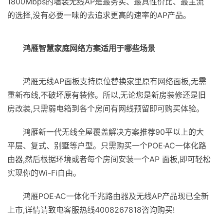
1800Mbps的墙装无线AP是最务实、最具性价比、最主流
的选择,没有必要一味的去追求更高的速率的AP产品。
鸿雁智慧家庭网络方案适用于哪些场景
鸿雁无线AP面板支持原位替换家里原有网络面板,无需
重新布线,不破坏原有装修。所以,无论您是新房装修还是旧
房改装,只需弱电箱到各个房间有网线预留即可购买体验。
鸿雁新一代无线全屋覆盖解决方案推荐90平以上的大
平层、复式、别墅等户型。只需购买一个POE·AC一体化路
由器,然后根据环境或者每个房间安装一个AP 面板,即可轻松
实现你的Wi-Fi自由。
鸿雁POE·AC一体化千兆路由器及无线AP产品现已全新
上市,详情请致电客服热线4008267818咨询购买!