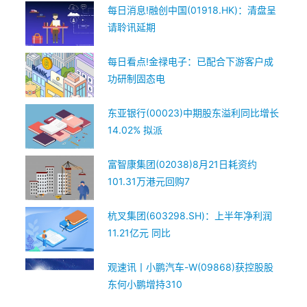
每日消息!融创中国(01918.HK)：清盘呈
请聆讯延期
每日看点!金禄电子：已配合下游客户成
功研制固态电
东亚银行(00023)中期股东溢利同比增长
14.02% 拟派
富智康集团(02038)8月21日耗资约
101.31万港元回购7
杭叉集团(603298.SH)：上半年净利润
11.21亿元 同比
观速讯丨小鹏汽车-W(09868)获控股股
东何小鹏增持310