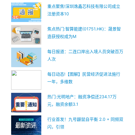
重点聚焦!深圳逸鑫芯科技有限公司成立
注册资本10
焦点热门:智算能建(01751.HK)：晟景智
造获授权成为M
每日报道：二连口岸出入境人员突破百万
人次
每日动态!【图解】民营经济促进法施行
一年，多维数
热门:光明地产：融资净偿还234.17万
元，融资余额3.1
行业首发！九号鼹鼠自平衡 2.0 + 同频双
闪，引领