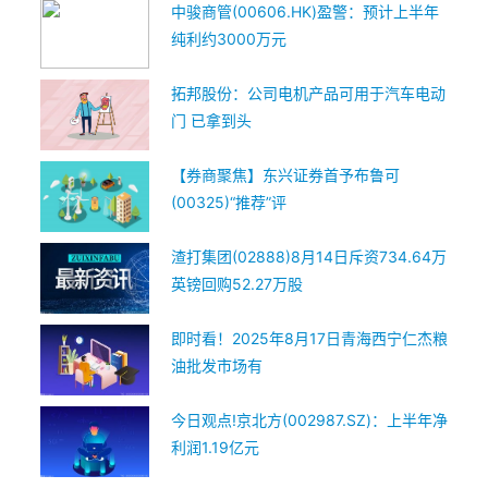
中骏商管(00606.HK)盈警：预计上半年
纯利约3000万元
拓邦股份：公司电机产品可用于汽车电动
门 已拿到头
【券商聚焦】东兴证券首予布鲁可
(00325)“推荐”评
渣打集团(02888)8月14日斥资734.64万
英镑回购52.27万股
即时看！2025年8月17日青海西宁仁杰粮
油批发市场有
今日观点!京北方(002987.SZ)：上半年净
利润1.19亿元