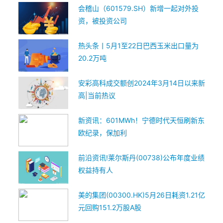
会稽山（601579.SH）新增一起对外投
资，被投资公司
热头条丨5月1至22日巴西玉米出口量为
20.2万吨
安彩高科成交额创2024年3月14日以来新
高|当前热议
新资讯：601MWh！宁德时代天恒刷新东
欧纪录，保加利
前沿资讯!莱尔斯丹(00738)公布年度业绩
权益持有人
美的集团(00300.HK)5月26日耗资1.21亿
元回购151.2万股A股